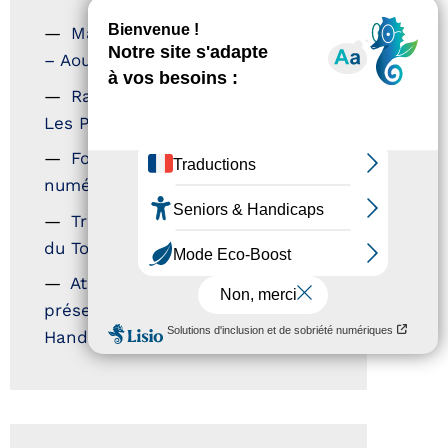
Magazine Tourisme Accessible
– Aout 2026
Rallye Aicha des Gazelles –
Les Petillantes
Formation Communication
numérique
Trophées Horizons – Acteurs
du Tourisme Durable
Atout France – flyer
présentation label Tourisme &
Handicap