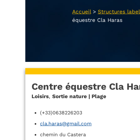
Accueil
>
Structures label
équestre Cla Haras
Centre équestre Cla Ha
Loisirs
,
Sortie nature | Plage
(+33)0638226203
cla.haras@gmail.com
chemin du Castera