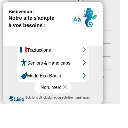
Newsetter
(6)
Newsletter pro
(5)
Nos Actions
(112)
Autres événements
(41)
Formation
(15)
Journées nationales Tourisme &
Handicap
(5)
MENU
Salons
(11)
Sommet mondial du tourisme
(1)
Trophées du tourisme accessible