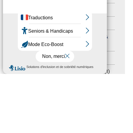
Autres événements
(41)
Formation
(15)
Journées nationales Tourisme &
Handicap
(5)
Salons
(11)
MENU
Sommet mondial du tourisme
(1)
Trophées du tourisme accessible
(10)
Presse
(3)
Tourisme accessible international
(1)