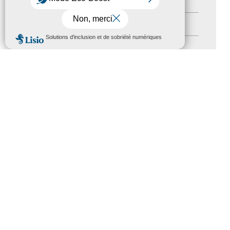
Nos Actions
(112)
Autres événements
(41)
MENU
Formation
(15)
Journées nationales Tourisme &
Handicap
(5)
Salons
(11)
Sommet mondial du tourisme
(1)
Trophées du tourisme accessible
(10)
Presse
(3)
Tourisme accessible international
(1)