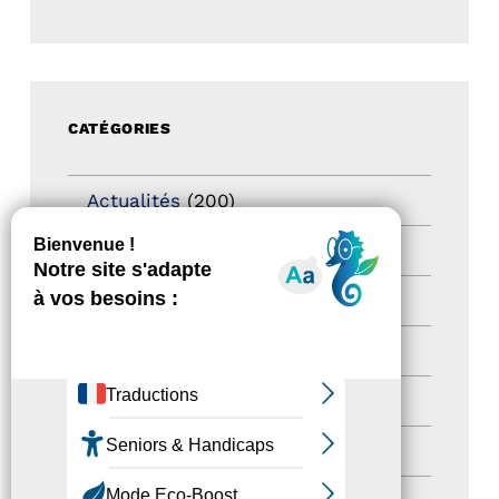
CATÉGORIES
Actualités
(200)
actualités
(21)
Destination Pour Tous
(2)
Territoires labellisés
(2)
Newsetter
(6)
Newsletter pro
(5)