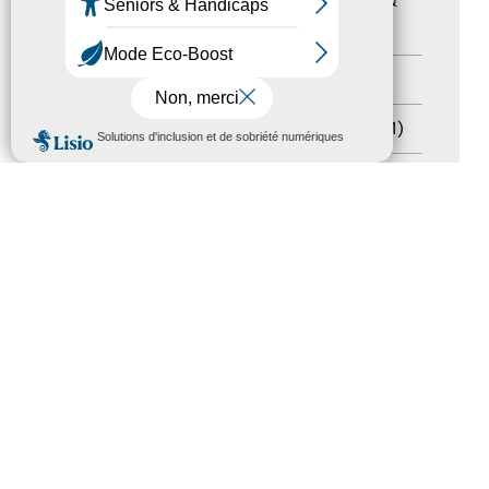
Journées nationales Tourisme &
Handicap
(5)
Salons
(11)
MENU
Sommet mondial du tourisme
(1)
Trophées du tourisme accessible
(10)
Presse
(3)
Tourisme accessible international
(1)
ACCESSIBILITÉ
REVUE DE PRESSE
PLAN DU SITE
ACTUALITÉS
MENTIONS LÉGALES