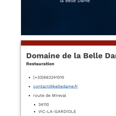
la Belle Dame
Domaine de la Belle D
Restauration
(+33)662241010
contact@belledame.fr
route de Mireval
34110
VIC-LA-GARDIOLE