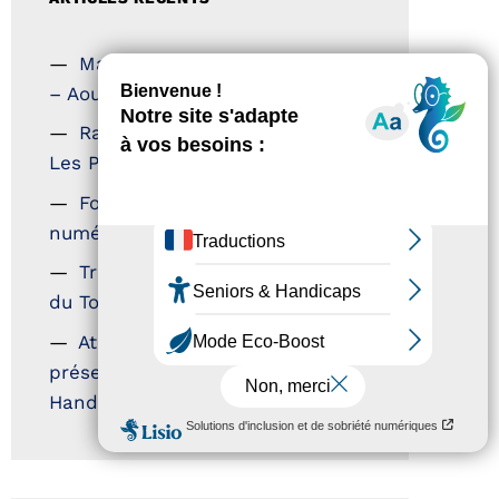
Magazine Tourisme Accessible
– Aout 2026
Rallye Aicha des Gazelles –
Les Petillantes
Formation Communication
numérique
Trophées Horizons – Acteurs
du Tourisme Durable
Atout France – flyer
présentation label Tourisme &
Handicap