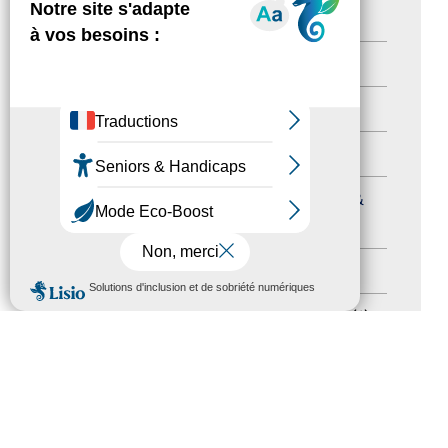
Newsletter pro
(5)
Nos Actions
(112)
Autres événements
(41)
Formation
(15)
Journées nationales Tourisme &
Handicap
(5)
Salons
(11)
MENU
Sommet mondial du tourisme
(1)
Trophées du tourisme accessible
(10)
Presse
(3)