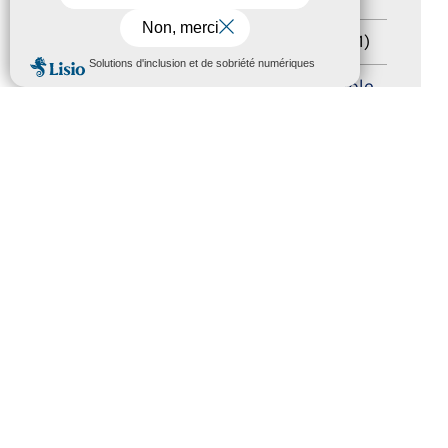
Sommet mondial du tourisme
(1)
MENU
Trophées du tourisme accessible
(10)
Presse
(3)
Tourisme accessible international
(1)
ACCESSIBILITÉ
REVUE DE PRESSE
PLAN DU SITE
ACTUALITÉS
MENTIONS LÉGALES
CONFIDENTIALITÉ