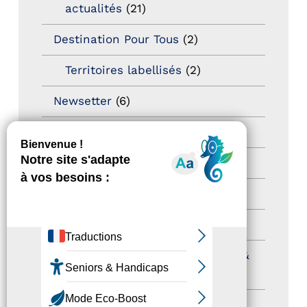
actualités
(21)
Destination Pour Tous
(2)
Territoires labellisés
(2)
Newsetter
(6)
Newsletter pro
(5)
Nos Actions
(112)
Autres événements
(41)
Formation
(15)
Journées nationales Tourisme &
Handicap
(5)
Salons
(11)