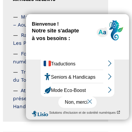
Magazine Tourisme Accessible
– Aout 2026
Rallye Aicha des Gazelles –
Les Petillantes
Formation Communication
numérique
Trophées Horizons – Acteurs
du Tourisme Durable
Atout France – flyer
présentation label Tourisme &
Handicap