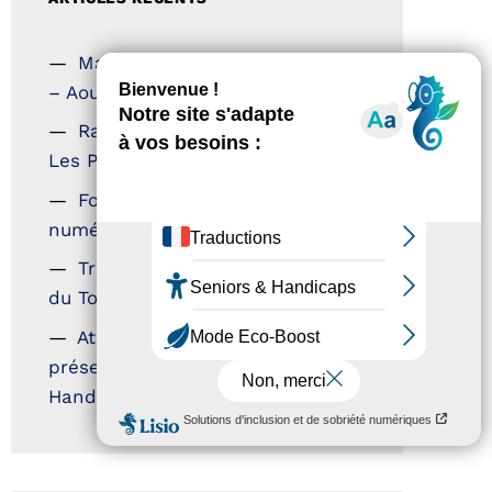
Magazine Tourisme Accessible
– Aout 2026
Rallye Aicha des Gazelles –
Les Petillantes
Formation Communication
numérique
Trophées Horizons – Acteurs
du Tourisme Durable
Atout France – flyer
présentation label Tourisme &
Handicap