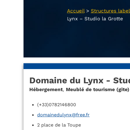
Accueil
>
Structures label
Lynx – Studio la Grotte
Domaine du Lynx - Stud
Hébergement
,
Meublé de tourisme (gite)
(+33)0782146800
domainedulynx@free.fr
2 place de la Toupe