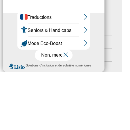
Destination Pour Tous
(2)
Territoires labellisés
(2)
Newsetter
(6)
Newsletter pro
(5)
Nos Actions
(112)
MENU
Autres événements
(41)
Formation
(15)
Journées nationales Tourisme &
Handicap
(5)
Salons
(11)
Sommet mondial du tourisme
(1)