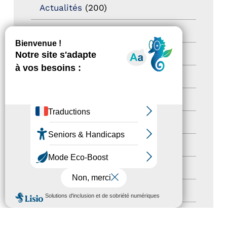
Actualités
(200)
actualités
(21)
Destination Pour Tous
(2)
Territoires labellisés
(2)
Newsetter
(6)
Newsletter pro
(5)
Nos Actions
(112)
Autres événements
(41)
Formation
(15)
MENU
Journées nationales Tourisme &
Handicap
(5)