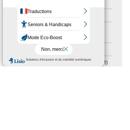
Autres événements
(41)
Formation
(15)
Journées nationales Tourisme &
Handicap
(5)
Salons
(11)
MENU
Sommet mondial du tourisme
(1)
Trophées du tourisme accessible
(10)
Presse
(3)
Tourisme accessible international
(1)