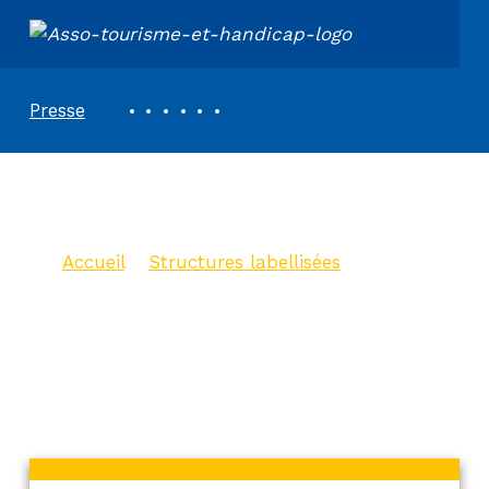
ASSOCIATION TOURISME ET HANDICAPS
REVUE DE PRESSE
Presse
Espace Etoile
Accueil
>
Structures labellisées
>
Espace Etoile