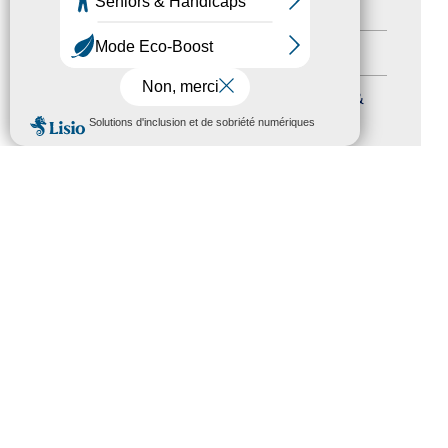
Autres événements
(41)
Formation
(15)
Journées nationales Tourisme &
MENU
Handicap
(5)
Salons
(11)
Sommet mondial du tourisme
(1)
Trophées du tourisme accessible
(10)
Presse
(3)
Tourisme accessible international
(1)