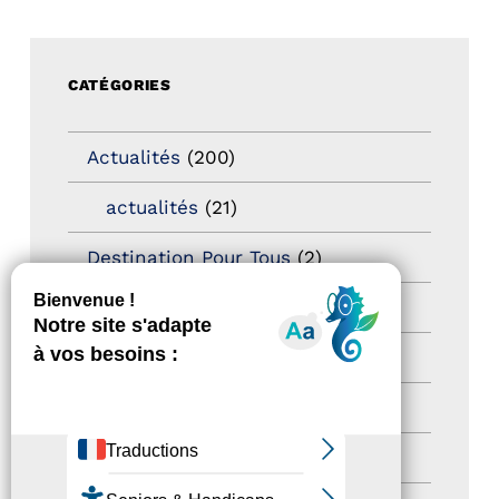
CATÉGORIES
Actualités
(200)
actualités
(21)
Destination Pour Tous
(2)
Territoires labellisés
(2)
Newsetter
(6)
Newsletter pro
(5)
Nos Actions
(112)