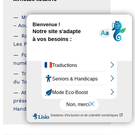
Magazine Tourisme Accessible
– Aout 2026
Rallye Aicha des Gazelles –
Les Petillantes
Formation Communication
numérique
Trophées Horizons – Acteurs
du Tourisme Durable
Atout France – flyer
présentation label Tourisme &
Handicap