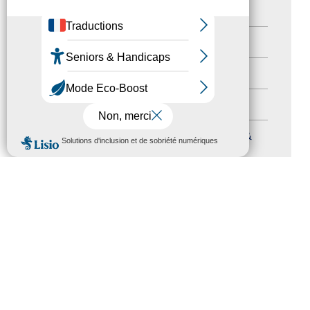
Newsletter pro
(5)
Nos Actions
(112)
Autres événements
(41)
Formation
(15)
MENU
Journées nationales Tourisme &
Handicap
(5)
Salons
(11)
Sommet mondial du tourisme
(1)
Trophées du tourisme accessible
(10)
Presse
(3)