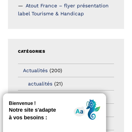
Atout France – flyer présentation
label Tourisme & Handicap
CATÉGORIES
Actualités
(200)
actualités
(21)
Destination Pour Tous
(2)
Territoires labellisés
(2)
Newsetter
(6)