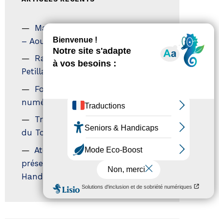
Magazine Tourisme Accessible
– Aout 2026
Rallye Aicha des Gazelles – Les
Petillantes
Formation Communication
numérique
Trophées Horizons – Acteurs
du Tourisme Durable
Atout France – flyer
présentation label Tourisme &
Handicap