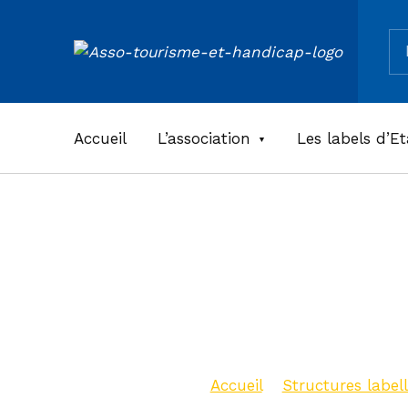
Re
ASSOCIATION TOURISME ET HANDICAPS
Accueil
L’association
Les labels d’Et
Ferme-A
Hinteral
Accueil
>
Structures labell