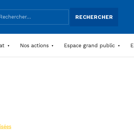
chercher :
at
Nos actions
Espace grand public
E
uberge
feld
isées
>
Ferme-