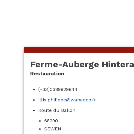
Auberge Hinteralfeld
Ferme-Auberge Hintera
Restauration
(+33)0389829844
iltis.philippe@wanadoo.fr
Route du Ballon
68290
SEWEN