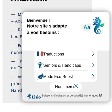
Magazine Tourisme Accessible
– Aout 2026
Rallye Aicha des Gazelles –
Les Petillantes
Formation Communication
numérique
Trophées Horizons – Acteurs
du Tourisme Durable
Atout France – flyer
présentation label Tourisme &
Handicap