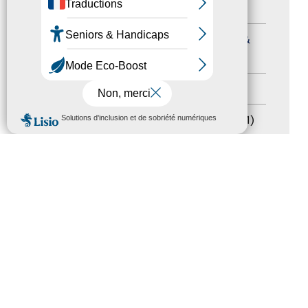
Formation
(15)
Journées nationales Tourisme &
Handicap
(5)
Salons
(11)
MENU
Sommet mondial du tourisme
(1)
Trophées du tourisme accessible
(10)
Presse
(3)
Tourisme accessible international
(1)
ACCESSIBILITÉ
REVUE DE PRESSE