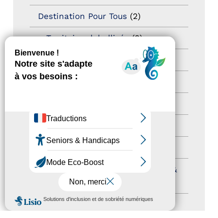
Destination Pour Tous
(2)
Territoires labellisés
(2)
Newsetter
(6)
Newsletter pro
(5)
Nos Actions
(112)
Autres événements
(41)
Formation
(15)
Journées nationales Tourisme &
Handicap
(5)
MENU
Salons
(11)