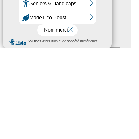
Territoires labellisés
(2)
Newsetter
(6)
MENU
Newsletter pro
(5)
Nos Actions
(112)
Autres événements
(41)
Formation
(15)
Journées nationales Tourisme &
Handicap
(5)
Salons
(11)
Sommet mondial du tourisme
(1)