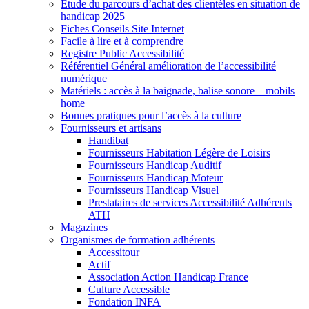
Etude du parcours d’achat des clientèles en situation de
handicap 2025
Fiches Conseils Site Internet
Facile à lire et à comprendre
Registre Public Accessibilité
Référentiel Général amélioration de l’accessibilité
numérique
Matériels : accès à la baignade, balise sonore – mobils
home
Bonnes pratiques pour l’accès à la culture
Fournisseurs et artisans
Handibat
Fournisseurs Habitation Légère de Loisirs
Fournisseurs Handicap Auditif
Fournisseurs Handicap Moteur
Fournisseurs Handicap Visuel
Prestataires de services Accessibilité Adhérents
ATH
Magazines
Organismes de formation adhérents
Accessitour
Actif
Association Action Handicap France
Culture Accessible
Fondation INFA