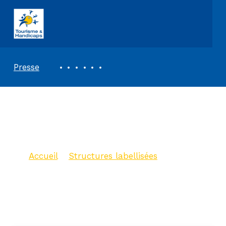
ASSOCIATION TOURISME ET HANDICAPS
REVUE DE PRESSE
Presse
Gîte 4 personnes
« La Lezardière »
Accueil
>
Structures labellisées
>
Gîte 4 personnes « La Lezardière »