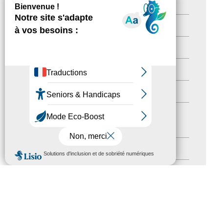
Newsetter
(6)
Newsletter pro
(5)
Nos Actions
(112)
Autres événements
(41)
Formation
(15)
Journées nationales Tourisme &
Handicap
(5)
Salons
(11)
MENU
Sommet mondial du tourisme
(1)
Trophées du tourisme accessible
(10)