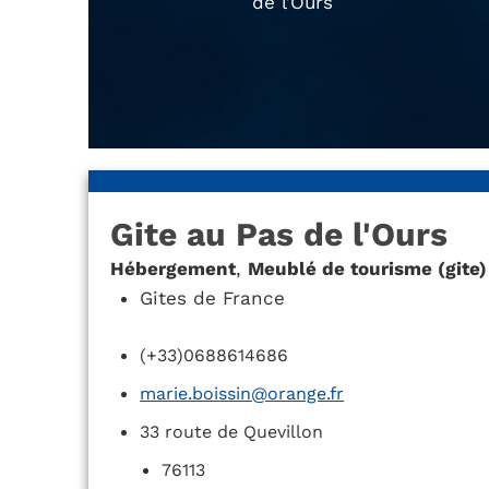
de l’Ours
Gite au Pas de l'Ours
Hébergement
,
Meublé de tourisme (gite)
Gites de France
(+33)0688614686
marie.boissin@orange.fr
33 route de Quevillon
76113