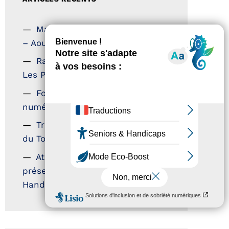
Magazine Tourisme Accessible
– Aout 2026
Rallye Aicha des Gazelles –
Les Petillantes
Formation Communication
numérique
Trophées Horizons – Acteurs
du Tourisme Durable
Atout France – flyer
présentation label Tourisme &
Handicap