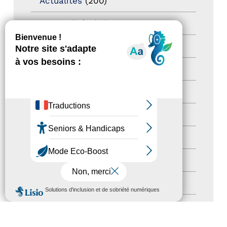
Actualités
(200)
actualités
(21)
Destination Pour Tous
(2)
Territoires labellisés
(2)
Newsetter
(6)
Newsletter pro
(5)
Nos Actions
(112)
Autres événements
(41)
Formation
(15)
MENU
Journées nationales Tourisme &
Handicap
(5)