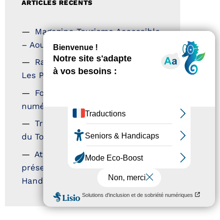
ARTICLES RÉCENTS
Magazine Tourisme Accessible
– Aout 2026
Rallye Aicha des Gazelles –
Les Petillantes
Formation Communication
numérique
Trophées Horizons – Acteurs
du Tourisme Durable
Atout France – flyer
présentation label Tourisme &
Handicap