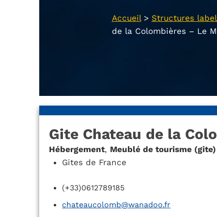
Accueil
>
Structures label
de la Colombières – Le M
Gite Chateau de la Col
Hébergement
,
Meublé de tourisme (gite)
Gites de France
(+33)0612789185
chateaucolomb@wanadoo.fr