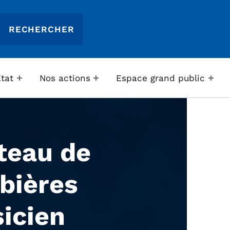
Etat
Nos actions
Espace grand public
teau de
bières
icien