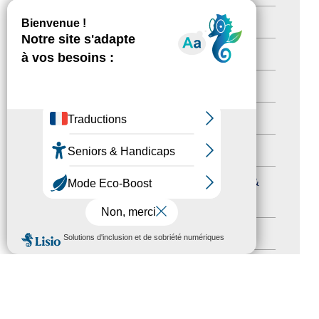
Newsetter
(6)
Newsletter pro
(5)
Nos Actions
(112)
Autres événements
(41)
Formation
(15)
Journées nationales Tourisme &
Handicap
(5)
MENU
Salons
(11)
Sommet mondial du tourisme
(1)
Trophées du tourisme accessible
(10)