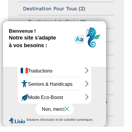
Destination Pour Tous
(2)
Territoires labellisés
(2)
Newsetter
(6)
Newsletter pro
(5)
Nos Actions
(112)
Autres événements
(41)
Formation
(15)
Journées nationales Tourisme &
Handicap
(5)
MENU
Salons
(11)