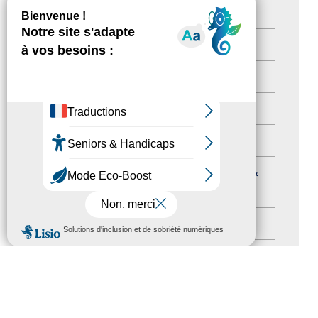
Newsetter
(6)
Newsletter pro
(5)
Nos Actions
(112)
Autres événements
(41)
Formation
(15)
Journées nationales Tourisme &
Handicap
(5)
MENU
Salons
(11)
Sommet mondial du tourisme
(1)
Trophées du tourisme accessible
(10)