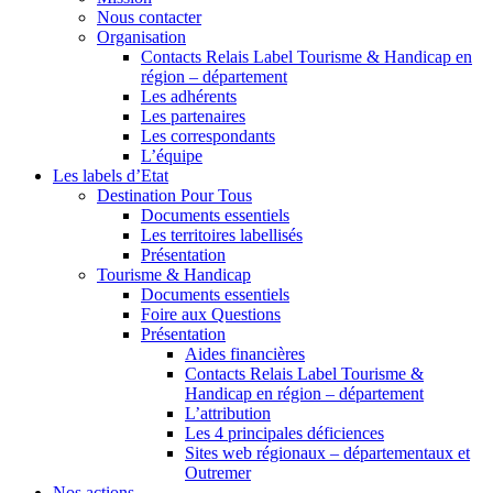
Nous contacter
Organisation
Contacts Relais Label Tourisme & Handicap en
région – département
Les adhérents
Les partenaires
Les correspondants
L’équipe
Les labels d’Etat
Destination Pour Tous
Documents essentiels
Les territoires labellisés
Présentation
Tourisme & Handicap
Documents essentiels
Foire aux Questions
Présentation
Aides financières
Contacts Relais Label Tourisme &
Handicap en région – département
L’attribution
Les 4 principales déficiences
Sites web régionaux – départementaux et
Outremer
Nos actions