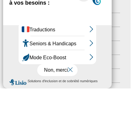
Actualités
(200)
actualités
(21)
Destination Pour Tous
(2)
Territoires labellisés
(2)
Newsetter
(6)
MENU
Newsletter pro
(5)
Nos Actions
(112)
Autres événements
(41)
Formation
(15)