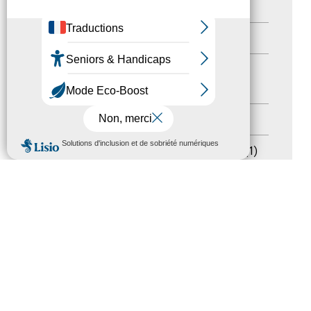
Autres événements
(41)
Formation
(15)
Journées nationales Tourisme &
Handicap
(5)
Salons
(11)
MENU
Sommet mondial du tourisme
(1)
Trophées du tourisme accessible
(10)
Presse
(3)
Tourisme accessible international
(1)