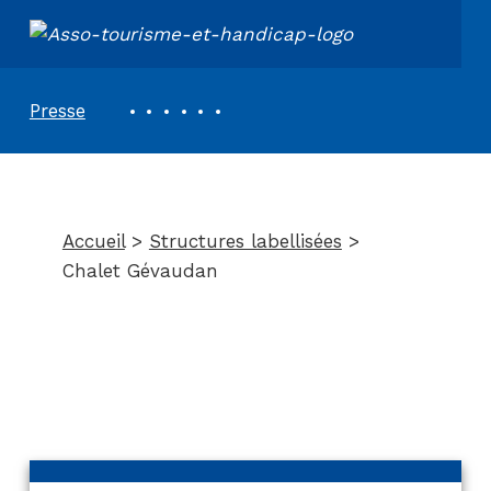
ASSOCIATION TOURISME ET HANDICAPS
REVUE DE PRESSE
Presse
Chalet Gévaudan
Accueil
>
Structures labellisées
>
Chalet Gévaudan