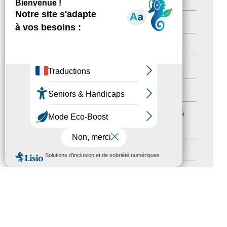
Newsletter pro
(5)
Nos Actions
(112)
Autres événements
(41)
Formation
(15)
Journées nationales Tourisme &
Handicap
(5)
Salons
(11)
MENU
Sommet mondial du tourisme
(1)
Trophées du tourisme accessible
(10)