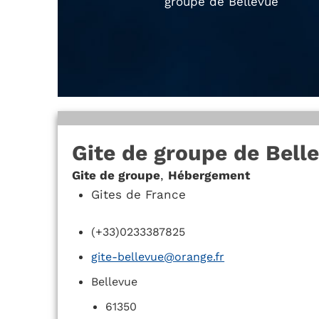
groupe de Bellevue
Gite de groupe de Bell
Gite de groupe
,
Hébergement
Gites de France
(+33)0233387825
gite-bellevue@orange.fr
Bellevue
61350