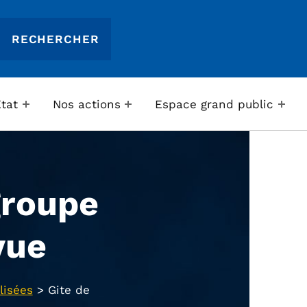
Etat
Nos actions
Espace grand public
groupe
vue
lisées
>
Gite de