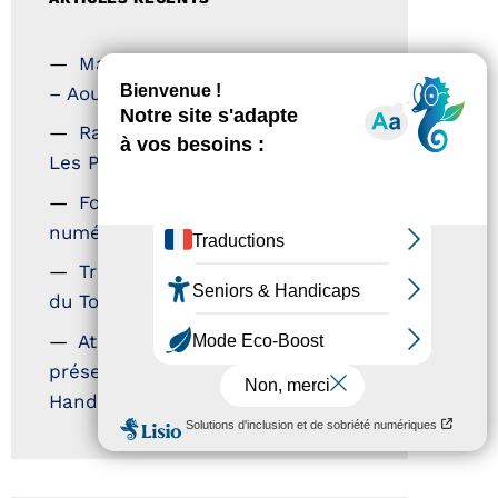
Magazine Tourisme Accessible
– Aout 2026
Rallye Aicha des Gazelles –
Les Petillantes
Formation Communication
numérique
Trophées Horizons – Acteurs
du Tourisme Durable
Atout France – flyer
présentation label Tourisme &
Handicap