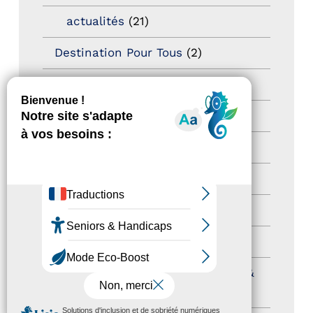
actualités
(21)
Destination Pour Tous
(2)
Territoires labellisés
(2)
Newsetter
(6)
Newsletter pro
(5)
Nos Actions
(112)
Autres événements
(41)
Formation
(15)
Journées nationales Tourisme &
Handicap
(5)
MENU