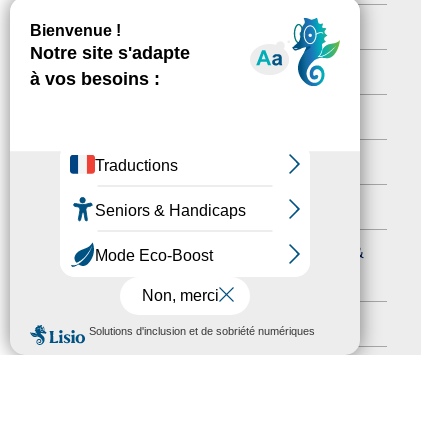
Newsetter
(6)
Newsletter pro
(5)
Nos Actions
(112)
Autres événements
(41)
Formation
(15)
Journées nationales Tourisme &
Handicap
(5)
MENU
Salons
(11)
Sommet mondial du tourisme
(1)
Trophées du tourisme accessible
(10)