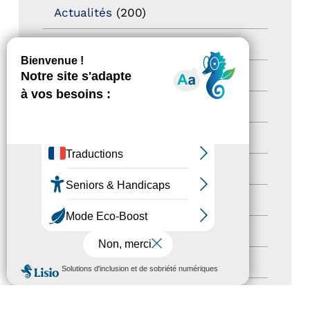
Actualités
(200)
actualités
(21)
Destination Pour Tous
(2)
Territoires labellisés
(2)
Newsetter
(6)
Newsletter pro
(5)
Nos Actions
(112)
Autres événements
(41)
Formation
(15)
MENU
Journées nationales Tourisme &