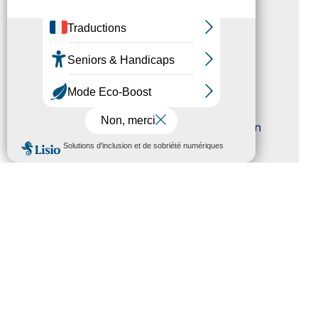
Petillantes
Formation Communication
numérique
Trophées Horizons – Acteurs du
Tourisme Durable
Atout France – flyer présentation
MENU
label Tourisme & Handicap
CATÉGORIES
Actualités
(200)
actualités
(21)