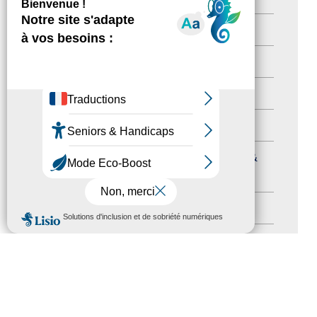
Newsletter pro
(5)
Nos Actions
(112)
Autres événements
(41)
Formation
(15)
Journées nationales Tourisme &
Handicap
(5)
Salons
(11)
MENU
Sommet mondial du tourisme
(1)
Trophées du tourisme accessible
(10)