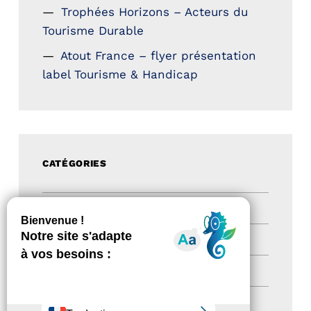
Trophées Horizons – Acteurs du
Tourisme Durable
Atout France – flyer présentation
label Tourisme & Handicap
CATÉGORIES
Actualités
(200)
actualités
(21)
Destination Pour Tous
(2)
Territoires labellisés
(2)