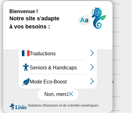
Newsetter
(6)
Newsletter pro
(5)
Nos Actions
(112)
Autres événements
(41)
Formation
(15)
Journées nationales Tourisme &
Handicap
(5)
MENU
Salons
(11)
Sommet mondial du tourisme
(1)
Trophées du tourisme accessible