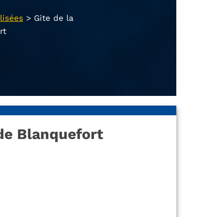
lisées
>
Gite de la
rt
de Blanquefort