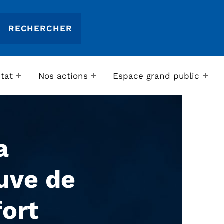
Etat
Nos actions
Espace grand public
a
uve de
ort