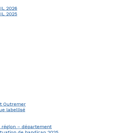
IL 2026
IL 2025
et Outremer
e labellisé
n région – département
ituation de handicap 2025