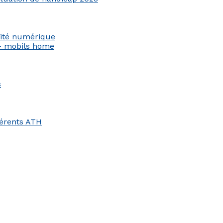
ilité numérique
 – mobils home
s
hérents ATH