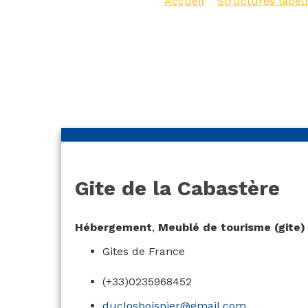
Accueil
>
Structures labell
Cabastère
Gite de la Cabastère
Hébergement
,
Meublé de tourisme (gite)
Gites de France
(+33)0235968452
duclosboisnier@gmail.com