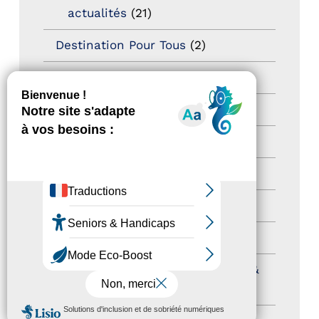
actualités
(21)
Destination Pour Tous
(2)
Territoires labellisés
(2)
Newsetter
(6)
Newsletter pro
(5)
Nos Actions
(112)
Autres événements
(41)
Formation
(15)
Journées nationales Tourisme &
Handicap
(5)
MENU