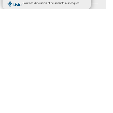
MENU
Salons
(11)
Sommet mondial du tourisme
(1)
Trophées du tourisme accessible
(10)
Presse
(3)
Tourisme accessible international
(1)
ACCESSIBILITÉ
REVUE DE PRESSE
PLAN DU SITE
ACTUALITÉS
MENTIONS LÉGALES
CONFIDENTIALITÉ