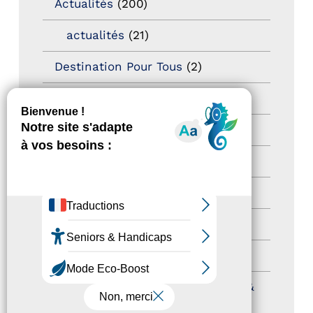
Actualités
(200)
actualités
(21)
Destination Pour Tous
(2)
Territoires labellisés
(2)
Newsetter
(6)
Newsletter pro
(5)
Nos Actions
(112)
Autres événements
(41)
Formation
(15)
Journées nationales Tourisme &
Handicap
(5)