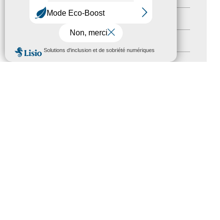
Nos Actions
(112)
Autres événements
(41)
MENU
Formation
(15)
Journées nationales Tourisme &
Handicap
(5)
Salons
(11)
Sommet mondial du tourisme
(1)
Trophées du tourisme accessible
(10)
Presse
(3)