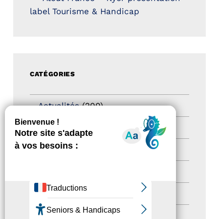
label Tourisme & Handicap
CATÉGORIES
Actualités
(200)
actualités
(21)
Destination Pour Tous
(2)
Territoires labellisés
(2)
Newsetter
(6)
Newsletter pro
(5)