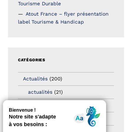
Tourisme Durable
Atout France – flyer présentation
label Tourisme & Handicap
CATÉGORIES
Actualités
(200)
actualités
(21)
Destination Pour Tous
(2)
Territoires labellisés
(2)
Newsetter
(6)