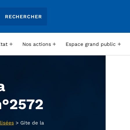
Etat
Nos actions
Espace grand public
a
n°2572
lisées
>
Gite de la