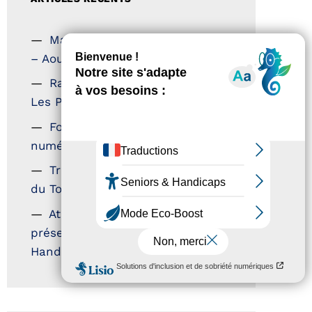
Magazine Tourisme Accessible
– Aout 2026
Rallye Aicha des Gazelles –
Les Petillantes
Formation Communication
numérique
Trophées Horizons – Acteurs
du Tourisme Durable
Atout France – flyer
présentation label Tourisme &
Handicap